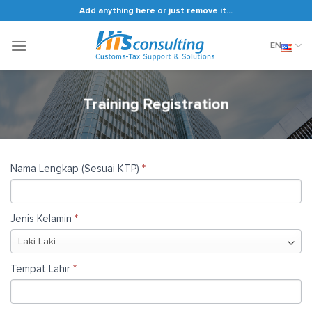
Skip
Add anything here or just remove it...
to
content
EN
Training Registration
HISLEARNING
Nama Lengkap (Sesuai KTP)
*
FORM
Jenis Kelamin
*
Tempat Lahir
*