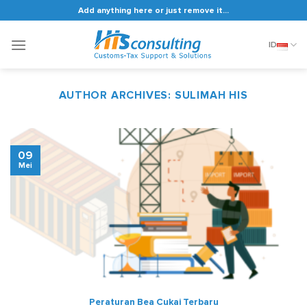
Skip
Add anything here or just remove it...
to
content
ID
AUTHOR ARCHIVES:
SULIMAH HIS
09
Mei
Peraturan Bea Cukai Terbaru